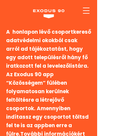
A honlapon lévő csoportkereső
adatvédelmi okokból csak
arról ad tájékoztatást, hogy
egy adott településről hány fő
iratkozott fel a levelezőlistára.
Az Exodus 90 app
“Közösségem” fülében
folyamatosan kerülnek
feltöltésre a létrejövő
csoportok. Amennyiben
indítassz egy csoportot töltsd
fel te is az appben erre a
fülre.További informácíókért